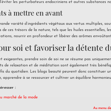
viter les perturbateurs endocriniens et autres substances no
nts à mettre en avant
rande variété d’ingrédients végétaux aux vertus multiples, s
 de ces trésors de la nature, tels que les huiles essentielles, l
itations, nourrir en profondeur et libérer des arômes envoûtant
r soi et favoriser la détente du
et exigeantes, prendre soin de soi ne se résume pas uniqueme
s de relaxation et de méditation sont également très bénéfiqu
is du quotidien. Les blogs beauté peuvent donc constituer un
, apprendre à se ressourcer et cultiver un équilibre harmonieux 
éresser :
 du marché de la mode
Au menu de 