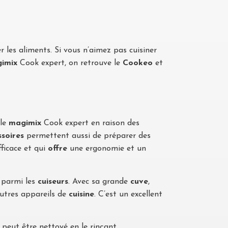
r les aliments. Si vous n’aimez pas cuisiner
imix
Cook expert, on retrouve le
Cookeo
et
le
magimix
Cook expert en raison des
ssoires
permettent aussi de préparer des
fficace et qui
offre
une ergonomie et un
parmi les
cuiseurs
. Avec sa grande
cuve
,
autres appareils de
cuisine
. C’est un excellent
l peut être nettoyé en le rinçant