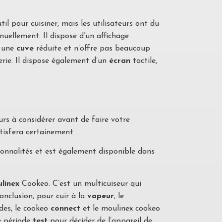
il pour cuisiner, mais les utilisateurs ont du
nuellement. Il dispose d’un affichage
 une
cuve
réduite et n’offre pas beaucoup
serie. Il dispose également d’un
écran
tactile,
teurs à considérer avant de faire votre
tisfera certainement.
ionnalités et est également disponible dans
linex
Cookeo. C’est un multicuiseur qui
conclusion, pour cuir à la
vapeur
, le
des, le cookeo
connect
et le moulinex cookeo
ne période
test
pour décider de l’appareil de