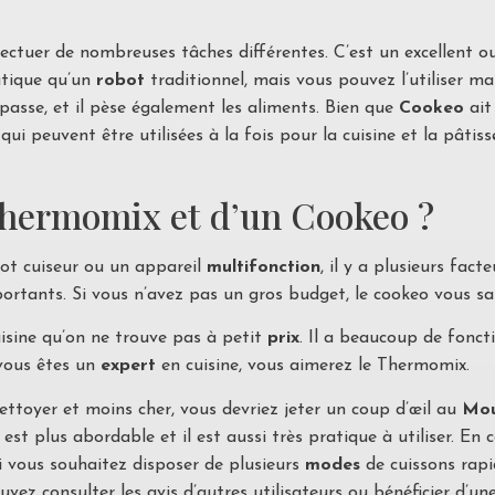
ectuer de nombreuses tâches différentes. C’est un excellent out
atique qu’un
robot
traditionnel, mais vous pouvez l’utiliser ma
passe, et il pèse également les aliments. Bien que
Cookeo
ait
qui peuvent être utilisées à la fois pour la cuisine et la pâtis
 Thermomix et d’un Cookeo ?
bot cuiseur ou un appareil
multifonction
, il y a plusieurs fac
portants. Si vous n’avez pas un gros budget, le cookeo vous sa
sine qu’on ne trouve pas à petit
prix
. Il a beaucoup de fonct
 vous êtes un
expert
en cuisine, vous aimerez le Thermomix.
nettoyer et moins cher, vous devriez jeter un coup d’œil au
Mou
 est plus abordable et il est aussi très pratique à utiliser. En 
Si vous souhaitez disposer de plusieurs
modes
de cuissons rapi
uvez consulter les avis d’autres utilisateurs ou bénéficier d’u