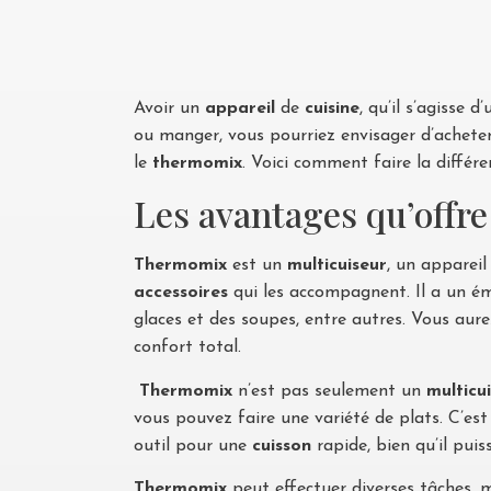
Avoir un
appareil
de
cuisine
, qu’il s’agisse d
ou manger, vous pourriez envisager d’achete
le
thermomix
. Voici comment faire la différe
Les avantages qu’offr
Thermomix
est un
multicuiseur
, un apparei
accessoires
qui les accompagnent. Il a un é
glaces et des soupes, entre autres. Vous aure
confort total.
Thermomix
n’est pas seulement un
multicu
vous pouvez faire une variété de plats. C’est
outil pour une
cuisson
rapide, bien qu’il puis
Thermomix
peut effectuer diverses tâches, m