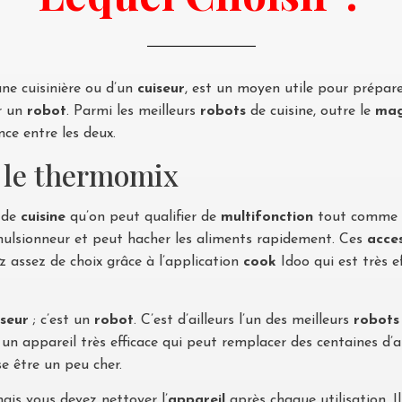
’une cuisinière ou d’un
cuiseur
, est un moyen utile pour prépare
r un
robot
. Parmi les meilleurs
robots
de cuisine, outre le
mag
nce entre les deux.
e le thermomix
l de
cuisine
qu’on peut qualifier de
multifonction
tout comme 
mulsionneur et peut hacher les aliments rapidement. Ces
acce
z assez de choix grâce à l’application
cook
Idoo qui est très e
iseur
; c’est un
robot
. C’est d’ailleurs l’un des meilleurs
robots
 un appareil très efficace qui peut remplacer des centaines d’
se être un peu cher.
ais vous devez nettoyer l’
appareil
après chaque utilisation. I