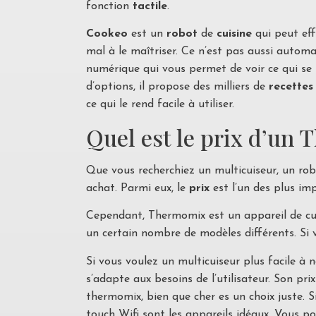
fonction
tactile
.
Cookeo
est un
robot
de
cuisine
qui peut eff
mal à le maîtriser. Ce n’est pas aussi autom
numérique qui vous permet de voir ce qui se 
d’options, il propose des milliers de
recettes
ce qui le rend facile à utiliser.
Quel est le prix d’un
Que vous recherchiez un multicuiseur, un ro
achat. Parmi eux, le
prix
est l’un des plus im
Cependant, Thermomix est un appareil de cui
un certain nombre de modèles différents. Si
Si vous voulez un multicuiseur plus facile à 
s’adapte aux besoins de l’utilisateur. Son prix
thermomix, bien que cher es un choix juste. 
touch Wifi sont les appareils idéaux. Vous po